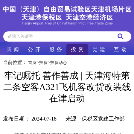
新 闻
公 开
服 务
投 资
党 建
互 动
当前位置：
>
>
首页
投资
投资动态
牢记嘱托 善作善成 | 天津海特第
二条空客A321飞机客改货改装线
在津启动
发布日期：
2024-07-18
来源：保税区党建工作部