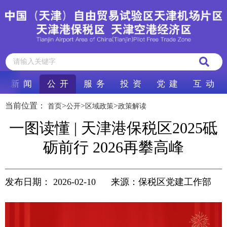
新 闻
公 开
服 务
投 资
党 建
互 动
当前位置：
>
>
>
首页
公开
区域政策
政策解读
一图读懂 | 天津港保税区2025砥
砺前行 2026再攀高峰
发布日期：
2026-02-10
来源：保税区党建工作部