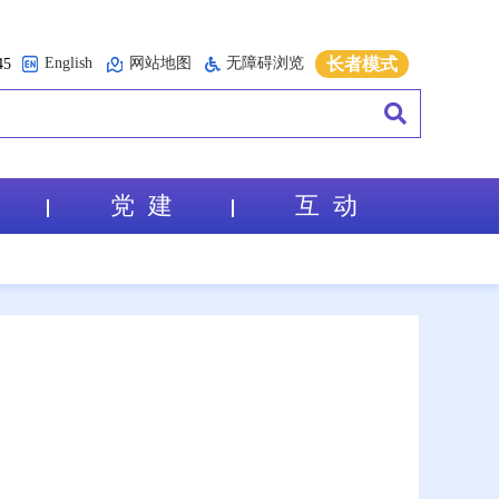
English
网站地图
无障碍浏览
长者模式
5
党 建
互 动