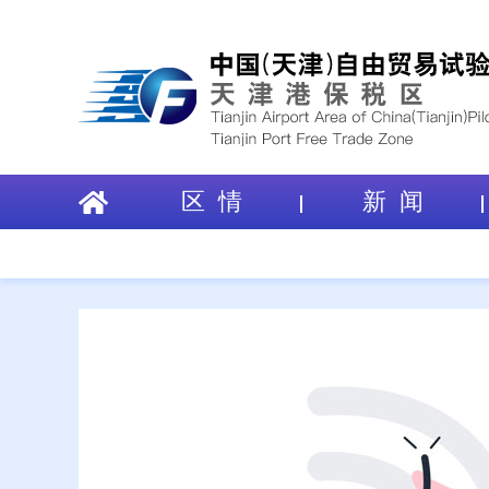
区 情
新 闻