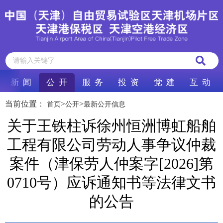
新 闻
公 开
服 务
投 资
党 建
互 动
当前位置：
>
>
首页
公开
最新公开信息
​关于王铁柱诉徐州恒洲博虹船舶
工程有限公司劳动人事争议仲裁
案件（津保劳人仲案字[2026]第
0710号）应诉通知书等法律文书
的公告