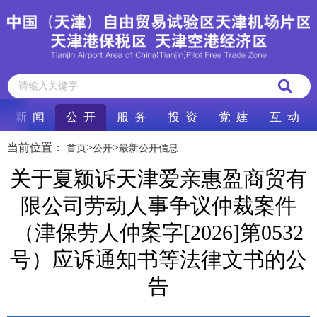
新 闻
公 开
服 务
投 资
党 建
互 动
当前位置：
>
>
首页
公开
最新公开信息
​关于夏颖诉天津爱亲惠盈商贸有
限公司劳动人事争议仲裁案件
（津保劳人仲案字[2026]第0532
号）应诉通知书等法律文书的公
告