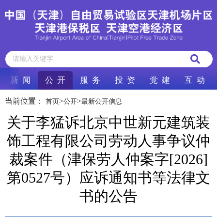
新 闻
公 开
服 务
投 资
党 建
互 动
当前位置：
>
>
首页
公开
最新公开信息
​关于李猛诉北京中世新元建筑装
饰工程有限公司劳动人事争议仲
裁案件（津保劳人仲案字[2026]
第0527号）应诉通知书等法律文
书的公告