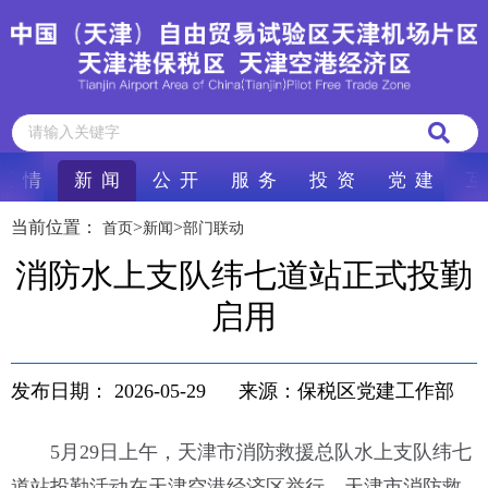
区 情
新 闻
公 开
服 务
投 资
党 建
互
当前位置：
>
>
首页
新闻
部门联动
消防水上支队纬七道站正式投勤
启用
发布日期：
2026-05-29
来源：保税区党建工作部
5月29日上午，天津市消防救援总队水上支队纬七
道站投勤活动在天津空港经济区举行。天津市消防救