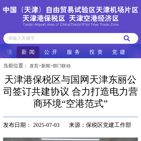
区 情
新 闻
公 开
服 务
投 资
党 建
互
当前位置：
>
>
首页
新闻
部门联动
天津港保税区与国网天津东丽公
司签订共建协议​ 合力打造电力营
商环境“空港范式”
发布日期：
2025-07-03
来源：保税区党建工作部