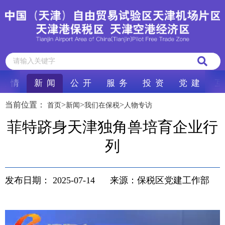
区 情
新 闻
公 开
服 务
投 资
党 建
互
当前位置：
>
>
>
首页
新闻
我们在保税
人物专访
菲特跻身天津独角兽培育企业行
列
发布日期：
2025-07-14
来源：保税区党建工作部