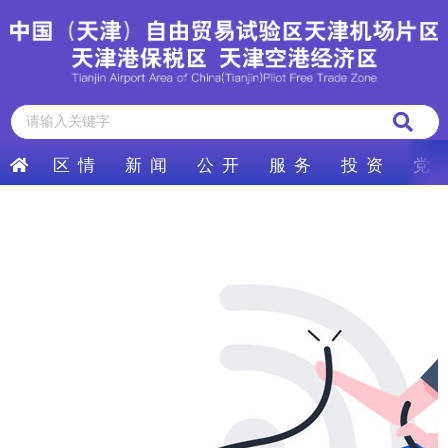
区 情
新 闻
公 开
服 务
投 资
党 