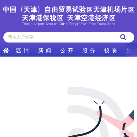
区 情
新 闻
公 开
服 务
投 资
党 