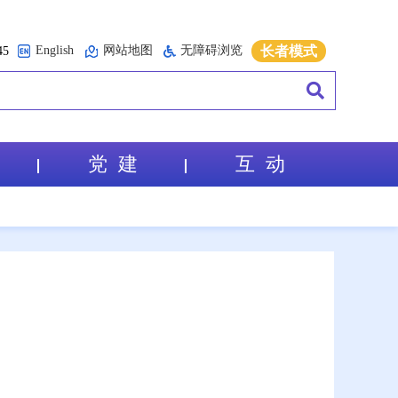
English
网站地图
无障碍浏览
长者模式
5
党 建
互 动