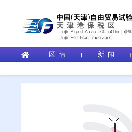
区 情
新 闻