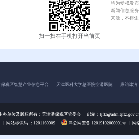
均为受权发布
新闻信息服务
来源，不得歪
扫一扫在手机打开当前页
港保税区智慧产业信息平台
天津医科大学总医院空港医院
廉韵津沽
主办单位及版权所有：
天津港保税区管委会 | 邮箱：tjftz@adm.tjftz.gov.c
1
| 网站标识码 ：1201160009 |
津公网安备 12019102000001号 |
网