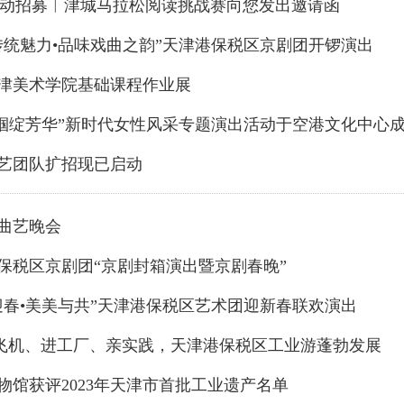
 ”活动招募︱津城马拉松阅读挑战赛向您发出邀请函
受传统魅力•品味戏曲之韵”天津港保税区京剧团开锣演出
天津美术学院基础课程作业展
·巾帼绽芳华”新时代女性风采专题演出活动于空港文化中心
文艺团队扩招现已启动
春曲艺晚会
港保税区京剧团“京剧封箱演出暨京剧春晚”
税迎春•美美与共”天津港保税区艺术团迎新春联欢演出
” 坐飞机、进工厂、亲实践，天津港保税区工业游蓬勃发展
博物馆获评2023年天津市首批工业遗产名单