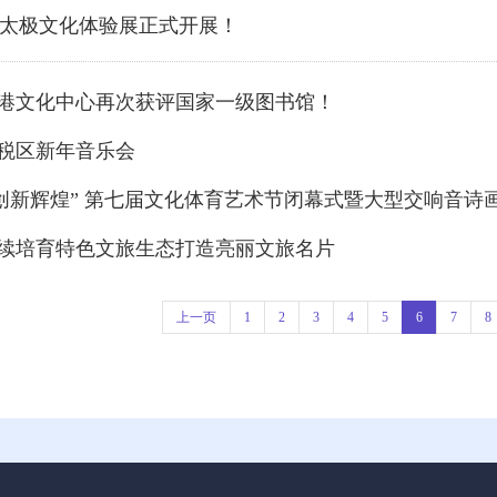
” 太极文化体验展正式开展！
空港文化中心再次获评国家一级图书馆！
港保税区新年音乐会
 再创新辉煌” 第七届文化体育艺术节闭幕式暨大型交响音
持续培育特色文旅生态打造亮丽文旅名片
上一页
1
2
3
4
5
6
7
8