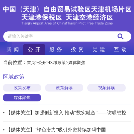
新 闻
公 开
服 务
投 资
党 建
互 动
当前位置：
>
>
>
首页
公开
区域政策
媒体聚焦
区域政策
政策发布
政策解读
视频解读
媒体聚焦
• 【媒体关注】加强创新投入 推动“数实融合”——访联想控股股份有限公司党委书记、董事长宁旻
• 【媒体关注】“绿色潜力”吸引外资持续加码中国