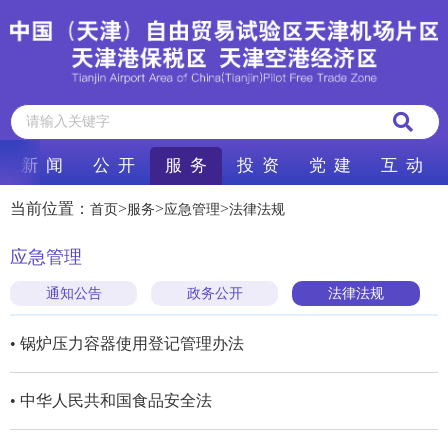
新 闻
公 开
服 务
投 资
党 建
互 动
当前位置：
>
>
>
首页
服务
应急管理
法律法规
应急管理
通知公告
政务公开
法律法规
• 锅炉压力容器使用登记管理办法
• 中华人民共和国食品安全法