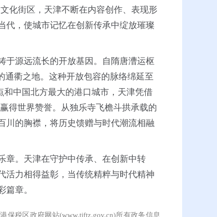
史文化街区，天津不断在内容创作、表现形
当代，使城市记忆在创新传承中绽放璀璨
铸于源远流长的开放基因。自隋唐漕运枢
的通衢之地。这种开放包容的脉络绵延至
支点和中国北方最大的港口城市，天津凭借
”魅力赢得世界赞誉。从独乐寺飞檐斗拱承载的
百川的胸襟，将历史馈赠与时代潮流相融
乐章。天津在守护中传承、在创新中转
代活力相得益彰，当传统精粹与时代精神
彩篇章。
保税区政府网站(www.tjftz.gov.cn)所有政务信息