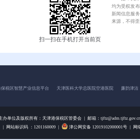
均为受权发布
新闻信息服务
来源，不得歪
扫一扫在手机打开当前页
港保税区智慧产业信息平台
天津医科大学总医院空港医院
廉韵津沽
主办单位及版权所有：
天津港保税区管委会 | 邮箱：tjftz@adm.tjftz.gov.c
1
| 网站标识码 ：1201160009 |
津公网安备 12019102000001号 |
网