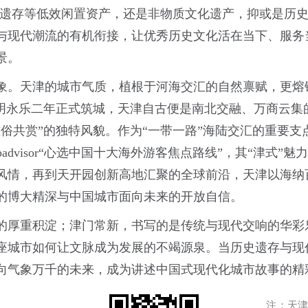
工业遗存等低效闲置资产，还是非物质文化遗产，抑或是历
与现代潮流的有机衔接，让优秀历史文化活在当下、服务
景。
象。天津的城市气质，植根于河海交汇的自然禀赋，更熔
到明永乐二年正式筑城，天津自古便是南北交融、万商云集
俗共赏”的独特风貌。作为“一带一路”海陆交汇的重要
padvisor“心选中国十大海外游客焦点路线”，其“津式
风情，再到天开园创新高地汇聚的全球前沿，天津以海纳
的博大精深与中国城市面向未来的开放自信。
的厚重积淀；津门常新，书写的是传统与现代交响的华彩
座城市如何让文脉成为发展的不竭源泉。当历史遗存与现
向气象万千的未来，成为讲述中国式现代化城市故事的精
注：天津港