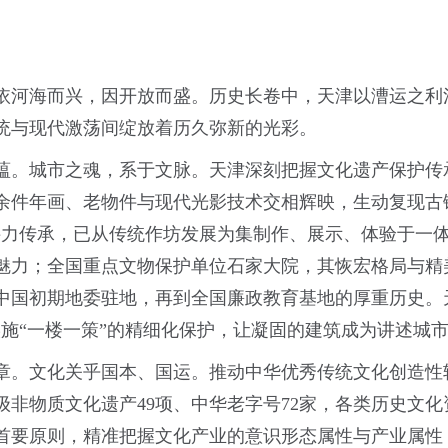
依河海而兴，因开放而盛。历史长卷中，天津以漕运之利
统与现代激荡间绽放着历久弥新的光彩。
蕴。城市之魂，系于文脉。天津深刻把握文化遗产保护传
余件年画、老物件与现代光影技术交相辉映，生动复现古
接力传承，已从传统作坊发展为集制作、展示、体验于一
魅力；全国重点文物保护单位石家大院，其恢宏格局与精
中国初期地委驻地，再到全国廉政教育基地的厚重历史。
实施“一楼一策”的精细化保护，让凝固的建筑成为讲述城
章。文化关乎国本、国运。推动中华优秀传统文化创造性
级非物质文化遗产49项、中华老字号72家，各类历史文
首要原则，精准把握文化产业的意识形态属性与产业属性